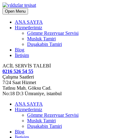
Open Menu
ANA SAYFA
Hizmetlerimiz
Gömme Rezervuar Servisi
Musluk Tamiri
Duşakabin Tamiri
Blog
İletişim
ACİL SERVİS TALEBİ
0216 526 54 55
Çalışma Saatleri
7/24 Saat Hizmet
Tatlısu Mah. Göksu Cad.
No:18 D:3 Ümraniye, istanbul
ANA SAYFA
Hizmetlerimiz
Gömme Rezervuar Servisi
Musluk Tamiri
Duşakabin Tamiri
Blog
İletişim