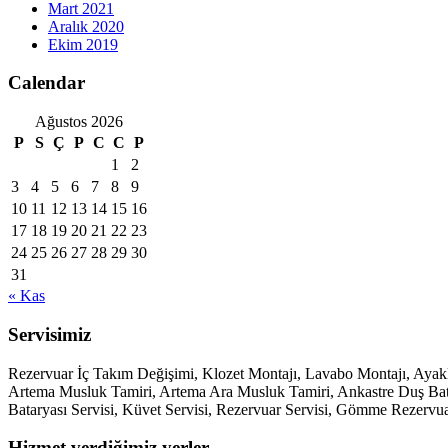
Mart 2021
Aralık 2020
Ekim 2019
Calendar
Ağustos 2026
P
S
Ç
P
C
C
P
1
2
3
4
5
6
7
8
9
10
11
12
13
14
15
16
17
18
19
20
21
22
23
24
25
26
27
28
29
30
31
« Kas
Servisimiz
Rezervuar İç Takım Değişimi, Klozet Montajı, Lavabo Montajı, Aya
Artema Musluk Tamiri, Artema Ara Musluk Tamiri, Ankastre Duş Batary
Bataryası Servisi, Küvet Servisi, Rezervuar Servisi, Gömme Rezervua
Hizmet verdiğimiz yerler