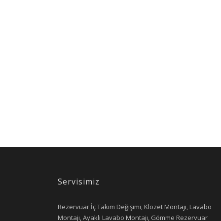
Servisimiz
Rezervuar İç Takım Değişimi, Klozet Montajı, Lavabo
Montajı, Ayaklı Lavabo Montajı, Gömme Rezervuar