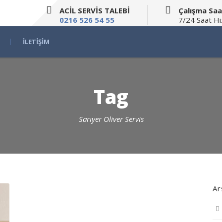
ACİL SERVİS TALEBİ
Çalışma Saa
0216 526 54 55
7/24 Saat H
İLETIŞIM
Tag
Sarıyer Oliver Servis
Ar