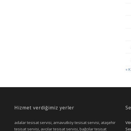
« 
Hizmet verdiğimiz yerler
Se
adalar tesisat servisi, arnavutköy tesisat servisi, ataşehir
Vit
tesisat servisi, avcılar tesisat servisi, bağcılar tesisat
Ser