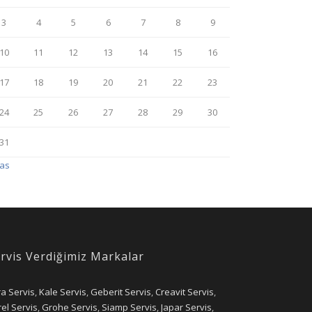
3
4
5
6
7
8
9
10
11
12
13
14
15
16
17
18
19
20
21
22
23
24
25
26
27
28
29
30
31
Kas
rvis Verdiğimiz Markalar
ra Servis
,
Kale Servis
,
Geberit Servis
,
Creavit Servis
,
el Servis
,
Grohe Servis
,
Siamp Servis
,
Japar Servis
,