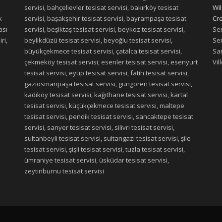
servisi, bahçelievler tesisat servisi, bakırköy tesisat
Wil
k
servisi, başakşehir tesisat servisi, bayrampaşa tesisat
Cre
ası
servisi, beşiktaş tesisat servisi, beykoz tesisat servisi,
Ser
ri,
beylikdüzü tesisat servisi, beyoğlu tesisat servisi,
Ser
büyükçekmece tesisat servisi, çatalca tesisat servisi,
San
çekmeköy tesisat servisi, esenler tesisat servisi, esenyurt
Vil
tesisat servisi, eyüp tesisat servisi, fatih tesisat servisi,
gaziosmanpaşa tesisat servisi, güngören tesisat servisi,
kadıköy tesisat servisi, kağıthane tesisat servisi, kartal
tesisat servisi, küçükçekmece tesisat servisi, maltepe
tesisat servisi, pendik tesisat servisi, sancaktepe tesisat
servisi, sarıyer tesisat servisi, silivri tesisat servisi,
sultanbeyli tesisat servisi, sultangazi tesisat servisi, şile
tesisat servisi, şişli tesisat servisi, tuzla tesisat servisi,
ümraniye tesisat servisi, üsküdar tesisat servisi,
zeytinburnu tesisat servisi