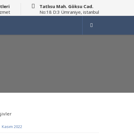
tleri
Tatlısu Mah. Göksu Cad.
izmet
No:18 D:3 Ümraniye, istanbul
şivler
Kasım 2022