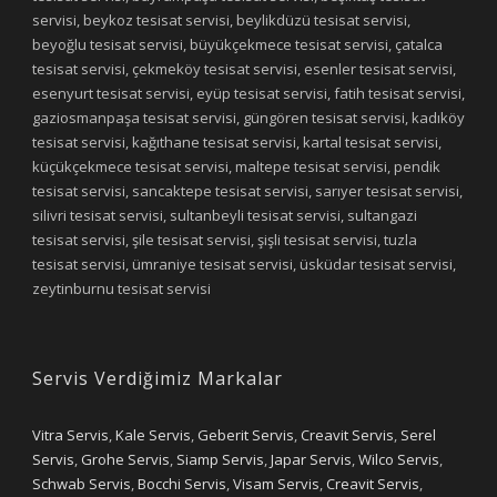
servisi, beykoz tesisat servisi, beylikdüzü tesisat servisi,
beyoğlu tesisat servisi, büyükçekmece tesisat servisi, çatalca
tesisat servisi, çekmeköy tesisat servisi, esenler tesisat servisi,
esenyurt tesisat servisi, eyüp tesisat servisi, fatih tesisat servisi,
gaziosmanpaşa tesisat servisi, güngören tesisat servisi, kadıköy
tesisat servisi, kağıthane tesisat servisi, kartal tesisat servisi,
küçükçekmece tesisat servisi, maltepe tesisat servisi, pendik
tesisat servisi, sancaktepe tesisat servisi, sarıyer tesisat servisi,
silivri tesisat servisi, sultanbeyli tesisat servisi, sultangazi
tesisat servisi, şile tesisat servisi, şişli tesisat servisi, tuzla
tesisat servisi, ümraniye tesisat servisi, üsküdar tesisat servisi,
zeytinburnu tesisat servisi
Servis Verdiğimiz Markalar
Vitra Servis
,
Kale Servis
,
Geberit Servis
,
Creavit Servis
,
Serel
Servis
,
Grohe Servis
,
Siamp Servis
,
Japar Servis
,
Wilco Servis
,
Schwab Servis
,
Bocchi Servis
,
Visam Servis
,
Creavit Servis
,