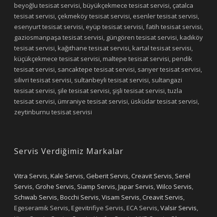
beyoğlu tesisat servisi, büyükçekmece tesisat servisi, çatalca
tesisat servisi, çekmeköy tesisat servisi, esenler tesisat servisi,
esenyurt tesisat servisi, eyüp tesisat servisi, fatih tesisat servisi,
gaziosmanpaşa tesisat servisi, güngören tesisat servisi, kadıköy
tesisat servisi, kağıthane tesisat servisi, kartal tesisat servisi,
küçükçekmece tesisat servisi, maltepe tesisat servisi, pendik
tesisat servisi, sancaktepe tesisat servisi, sarıyer tesisat servisi,
silivri tesisat servisi, sultanbeyli tesisat servisi, sultangazi
tesisat servisi, şile tesisat servisi, şişli tesisat servisi, tuzla
tesisat servisi, ümraniye tesisat servisi, üsküdar tesisat servisi,
zeytinburnu tesisat servisi
Servis Verdiğimiz Markalar
Vitra Servis
,
Kale Servis
,
Geberit Servis
,
Creavit Servis
,
Serel
Servis
,
Grohe Servis
,
Siamp Servis
,
Japar Servis
,
Wilco Servis
,
Schwab Servis
,
Bocchi Servis
,
Visam Servis
,
Creavit Servis
,
Egeseramik Servis, Egevitrifiye Servis, ECA Servis,
Valsir Servis
,