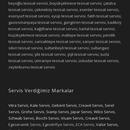
beyoğlu tesisat servisi, büyükçekmece tesisat servisi, çatalca
tesisat servisi, çekmeköy tesisat servisi, esenler tesisat servisi,
esenyurt tesisat servisi, eyüp tesisat servisi, fatih tesisat servisi,
gaziosmanpaşa tesisat servisi, güngören tesisat servisi, kadıköy
tesisat servisi, kağıthane tesisat servisi, kartal tesisat servisi,
küçükçekmece tesisat servisi, maltepe tesisat servisi, pendik
tesisat servisi, sancaktepe tesisat servisi, sarıyer tesisat servisi,
silivri tesisat servisi, sultanbeyli tesisat servisi, sultangazi
tesisat servisi, şile tesisat servisi, şişli tesisat servisi, tuzla
tesisat servisi, ümraniye tesisat servisi, üsküdar tesisat servisi,
zeytinburnu tesisat servisi
Servis Verdiğimiz Markalar
Vitra Servis
,
Kale Servis
,
Geberit Servis
,
Creavit Servis
,
Serel
Servis
,
Grohe Servis
,
Siamp Servis
,
Japar Servis
,
Wilco Servis
,
Schwab Servis
,
Bocchi Servis
,
Visam Servis
,
Creavit Servis
,
Egeseramik Servis, Egevitrifiye Servis, ECA Servis,
Valsir Servis
,