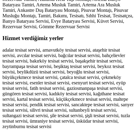
Bataryası Tamiri, Artema Musluk Tamiri, Artema Ara Musluk
Tamiri, Ankastre Duş Bataryası Montajı, Pisuvar Montajı, Pisuvar
Musluğu Montajı, Tamiri, Bakımı, Tesisatı, Sıhhi Tesisat, Tesisatçısı,
Banyo Bataryası Servisi, Evye Bataryası Servisi, Küvet Servisi,
Rezervuar Servisi, Gömme Rezervuar Servisi
Hizmet verdiğimiz yerler
adalar tesisat servisi, arnavutköy tesisat servisi, ataşehir tesisat
servisi, avcılar tesisat servisi, bağcılar tesisat servisi, bahçelievler
tesisat servisi, bakırköy tesisat servisi, başakşehir tesisat servisi,
bayrampaşa tesisat servisi, beşiktaş tesisat servisi, beykoz tesisat
servisi, beylikdüzü tesisat servisi, beyoğlu tesisat servisi,
büyükçekmece tesisat servisi, çatalca tesisat servisi, çekmeköy
tesisat servisi, esenler tesisat servisi, esenyurt tesisat servisi, eyüp
tesisat servisi, fatih tesisat servisi, gaziosmanpaşa tesisat servisi,
güngören tesisat servisi, kadıköy tesisat servisi, kağıthane tesisat
servisi, kartal tesisat servisi, küçükçekmece tesisat servisi, maltepe
tesisat servisi, pendik tesisat servisi, sancaktepe tesisat servisi, sarıyer
tesisat servisi, silivri tesisat servisi, sultanbeyli tesisat servisi,
sultangazi tesisat servisi, şile tesisat servisi, şişli tesisat servisi, tuzla
tesisat servisi, ümraniye tesisat servisi, üsküdar tesisat servisi,
zeytinburnu tesisat servisi