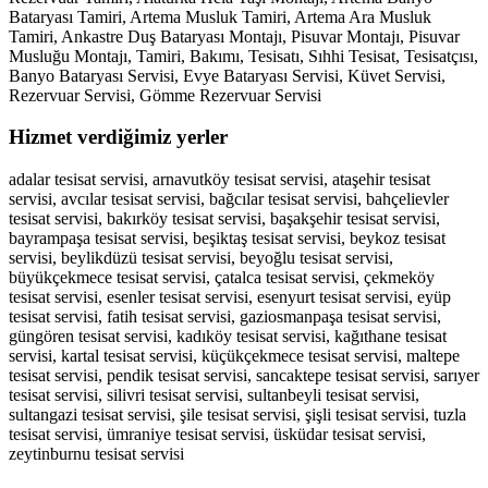
Bataryası Tamiri, Artema Musluk Tamiri, Artema Ara Musluk
Tamiri, Ankastre Duş Bataryası Montajı, Pisuvar Montajı, Pisuvar
Musluğu Montajı, Tamiri, Bakımı, Tesisatı, Sıhhi Tesisat, Tesisatçısı,
Banyo Bataryası Servisi, Evye Bataryası Servisi, Küvet Servisi,
Rezervuar Servisi, Gömme Rezervuar Servisi
Hizmet verdiğimiz yerler
adalar tesisat servisi, arnavutköy tesisat servisi, ataşehir tesisat
servisi, avcılar tesisat servisi, bağcılar tesisat servisi, bahçelievler
tesisat servisi, bakırköy tesisat servisi, başakşehir tesisat servisi,
bayrampaşa tesisat servisi, beşiktaş tesisat servisi, beykoz tesisat
servisi, beylikdüzü tesisat servisi, beyoğlu tesisat servisi,
büyükçekmece tesisat servisi, çatalca tesisat servisi, çekmeköy
tesisat servisi, esenler tesisat servisi, esenyurt tesisat servisi, eyüp
tesisat servisi, fatih tesisat servisi, gaziosmanpaşa tesisat servisi,
güngören tesisat servisi, kadıköy tesisat servisi, kağıthane tesisat
servisi, kartal tesisat servisi, küçükçekmece tesisat servisi, maltepe
tesisat servisi, pendik tesisat servisi, sancaktepe tesisat servisi, sarıyer
tesisat servisi, silivri tesisat servisi, sultanbeyli tesisat servisi,
sultangazi tesisat servisi, şile tesisat servisi, şişli tesisat servisi, tuzla
tesisat servisi, ümraniye tesisat servisi, üsküdar tesisat servisi,
zeytinburnu tesisat servisi