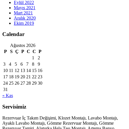
Eylül 2022
Mayıs 2021
Mart 2021
Aralık 2020
Ekim 2019
Calendar
Ağustos 2026
P
S
Ç
P
C
C
P
1
2
3
4
5
6
7
8
9
10
11
12
13
14
15
16
17
18
19
20
21
22
23
24
25
26
27
28
29
30
31
« Kas
Servisimiz
Rezervuar İç Takım Değişimi, Klozet Montajı, Lavabo Montajı,
Ayaklı Lavabo Montajı, Gömme Rezervuar Montajı, Gömme
Rezervuar Tamiri, Alaturka Hela Taşı Montajı, Artema Banyo