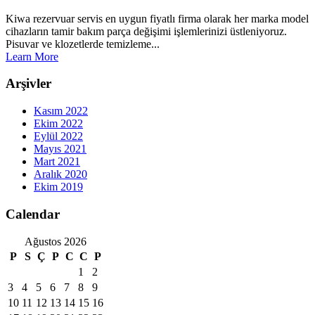
Kiwa rezervuar servis en uygun fiyatlı firma olarak her marka model
cihazların tamir bakım parça değişimi işlemlerinizi üstleniyoruz.
Pisuvar ve klozetlerde temizleme...
Learn More
Arşivler
Kasım 2022
Ekim 2022
Eylül 2022
Mayıs 2021
Mart 2021
Aralık 2020
Ekim 2019
Calendar
Ağustos 2026
P
S
Ç
P
C
C
P
1
2
3
4
5
6
7
8
9
10
11
12
13
14
15
16