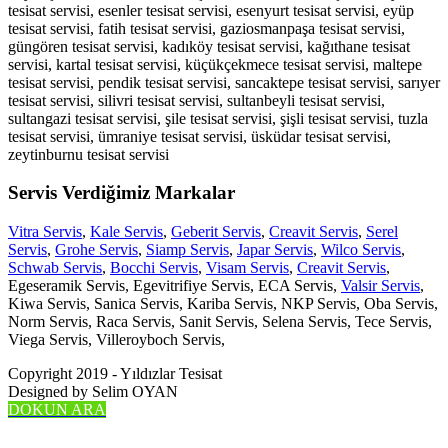
tesisat servisi, esenler tesisat servisi, esenyurt tesisat servisi, eyüp
tesisat servisi, fatih tesisat servisi, gaziosmanpaşa tesisat servisi,
güngören tesisat servisi, kadıköy tesisat servisi, kağıthane tesisat
servisi, kartal tesisat servisi, küçükçekmece tesisat servisi, maltepe
tesisat servisi, pendik tesisat servisi, sancaktepe tesisat servisi, sarıyer
tesisat servisi, silivri tesisat servisi, sultanbeyli tesisat servisi,
sultangazi tesisat servisi, şile tesisat servisi, şişli tesisat servisi, tuzla
tesisat servisi, ümraniye tesisat servisi, üsküdar tesisat servisi,
zeytinburnu tesisat servisi
Servis Verdiğimiz Markalar
Vitra Servis
,
Kale Servis
,
Geberit Servis
,
Creavit Servis
,
Serel
Servis
,
Grohe Servis
,
Siamp Servis
,
Japar Servis
,
Wilco Servis
,
Schwab Servis
,
Bocchi Servis
,
Visam Servis
,
Creavit Servis
,
Egeseramik Servis, Egevitrifiye Servis, ECA Servis,
Valsir Servis
,
Kiwa Servis, Sanica Servis, Kariba Servis, NKP Servis, Oba Servis,
Norm Servis, Raca Servis, Sanit Servis, Selena Servis, Tece Servis,
Viega Servis, Villeroyboch Servis,
Copyright 2019 - Yıldızlar Tesisat
Designed by Selim OYAN
DOKUN ARA