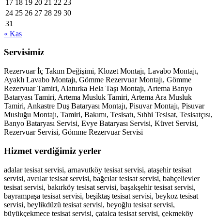
17
18
19
20
21
22
23
24
25
26
27
28
29
30
31
« Kas
Servisimiz
Rezervuar İç Takım Değişimi, Klozet Montajı, Lavabo Montajı,
Ayaklı Lavabo Montajı, Gömme Rezervuar Montajı, Gömme
Rezervuar Tamiri, Alaturka Hela Taşı Montajı, Artema Banyo
Bataryası Tamiri, Artema Musluk Tamiri, Artema Ara Musluk
Tamiri, Ankastre Duş Bataryası Montajı, Pisuvar Montajı, Pisuvar
Musluğu Montajı, Tamiri, Bakımı, Tesisatı, Sıhhi Tesisat, Tesisatçısı,
Banyo Bataryası Servisi, Evye Bataryası Servisi, Küvet Servisi,
Rezervuar Servisi, Gömme Rezervuar Servisi
Hizmet verdiğimiz yerler
adalar tesisat servisi, arnavutköy tesisat servisi, ataşehir tesisat
servisi, avcılar tesisat servisi, bağcılar tesisat servisi, bahçelievler
tesisat servisi, bakırköy tesisat servisi, başakşehir tesisat servisi,
bayrampaşa tesisat servisi, beşiktaş tesisat servisi, beykoz tesisat
servisi, beylikdüzü tesisat servisi, beyoğlu tesisat servisi,
büyükçekmece tesisat servisi, çatalca tesisat servisi, çekmeköy