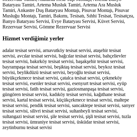
Bataryası Tamiri, Artema Musluk Tamiri, Artema Ara Musluk
Tamiri, Ankastre Duş Bataryası Montajı, Pisuvar Montajı, Pisuvar
Musluğu Montajı, Tamiri, Bakımı, Tesisatı, Sıhhi Tesisat, Tesisatçısı,
Banyo Bataryası Servisi, Evye Bataryası Servisi, Küvet Servisi,
Rezervuar Servisi, Gömme Rezervuar Servisi
Hizmet verdiğimiz yerler
adalar tesisat servisi, arnavutköy tesisat servisi, ataşehir tesisat
servisi, avcılar tesisat servisi, bağcılar tesisat servisi, bahçelievler
tesisat servisi, bakırköy tesisat servisi, başakşehir tesisat servisi,
bayrampaşa tesisat servisi, beşiktaş tesisat servisi, beykoz tesisat
servisi, beylikdüzü tesisat servisi, beyoğlu tesisat servisi,
büyükçekmece tesisat servisi, çatalca tesisat servisi, çekmeköy
tesisat servisi, esenler tesisat servisi, esenyurt tesisat servisi, eyüp
tesisat servisi, fatih tesisat servisi, gaziosmanpaşa tesisat servisi,
güngören tesisat servisi, kadıköy tesisat servisi, kağıthane tesisat
servisi, kartal tesisat servisi, küçükçekmece tesisat servisi, maltepe
tesisat servisi, pendik tesisat servisi, sancaktepe tesisat servisi, sarıyer
tesisat servisi, silivri tesisat servisi, sultanbeyli tesisat servisi,
sultangazi tesisat servisi, şile tesisat servisi, şişli tesisat servisi, tuzla
tesisat servisi, ümraniye tesisat servisi, üsküdar tesisat servisi,
zeytinburnu tesisat servisi