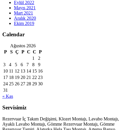
Eylül 2022
Mayıs 2021
Mart 2021
Aralık 2020
Ekim 2019
Calendar
Ağustos 2026
P
S
Ç
P
C
C
P
1
2
3
4
5
6
7
8
9
10
11
12
13
14
15
16
17
18
19
20
21
22
23
24
25
26
27
28
29
30
31
« Kas
Servisimiz
Rezervuar İç Takım Değişimi, Klozet Montajı, Lavabo Montajı,
Ayaklı Lavabo Montajı, Gömme Rezervuar Montajı, Gömme
Rezervuar Tamiri, Alaturka Hela Taşı Montajı, Artema Banyo