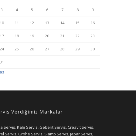
3
4
5
6
7
8
9
10
11
12
13
14
15
16
17
18
19
20
21
22
23
24
25
26
27
28
29
30
31
Kas
rvis Verdiğimiz Markalar
ra Servis
,
Kale Servis
,
Geberit Servis
,
Creavit Servis
,
el Servis
,
Grohe Servis
,
Siamp Servis
,
Japar Servis
,