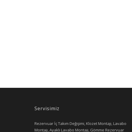
Servisimiz
Rezervuar İç Takım Değişimi, Klozet Montajı, Lavabo
Montajı, Ayaklı Lavabo Montajı, Gömme Rezervuar