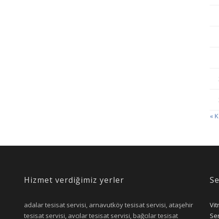
« 
Hizmet verdiğimiz yerler
Se
adalar tesisat servisi, arnavutköy tesisat servisi, ataşehir
Vit
tesisat servisi, avcılar tesisat servisi, bağcılar tesisat
Ser