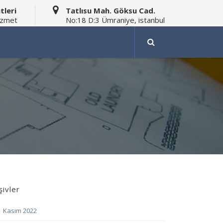
tleri
Tatlısu Mah. Göksu Cad.
izmet
No:18 D:3 Ümraniye, istanbul
şivler
Kasım 2022