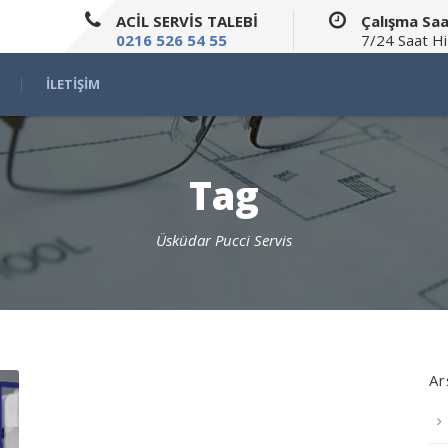
ACİL SERVİS TALEBİ
Çalışma Saa
0216 526 54 55
7/24 Saat H
İLETIŞIM
Tag
Üsküdar Pucci Servis
Ar