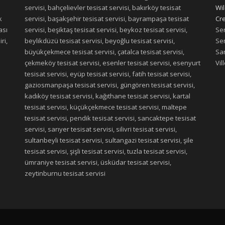
servisi, bahçelievler tesisat servisi, bakırköy tesisat
Wil
k
servisi, başakşehir tesisat servisi, bayrampaşa tesisat
Cre
ası
servisi, beşiktaş tesisat servisi, beykoz tesisat servisi,
Ser
ri,
beylikdüzü tesisat servisi, beyoğlu tesisat servisi,
Ser
büyükçekmece tesisat servisi, çatalca tesisat servisi,
San
çekmeköy tesisat servisi, esenler tesisat servisi, esenyurt
Vil
tesisat servisi, eyüp tesisat servisi, fatih tesisat servisi,
gaziosmanpaşa tesisat servisi, güngören tesisat servisi,
kadıköy tesisat servisi, kağıthane tesisat servisi, kartal
tesisat servisi, küçükçekmece tesisat servisi, maltepe
tesisat servisi, pendik tesisat servisi, sancaktepe tesisat
servisi, sarıyer tesisat servisi, silivri tesisat servisi,
sultanbeyli tesisat servisi, sultangazi tesisat servisi, şile
tesisat servisi, şişli tesisat servisi, tuzla tesisat servisi,
ümraniye tesisat servisi, üsküdar tesisat servisi,
zeytinburnu tesisat servisi