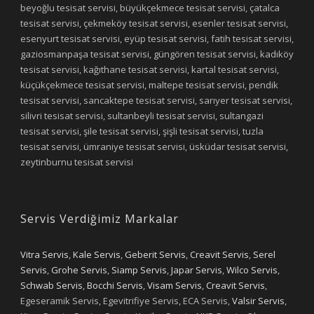
beyoğlu tesisat servisi, büyükçekmece tesisat servisi, çatalca
tesisat servisi, çekmeköy tesisat servisi, esenler tesisat servisi,
esenyurt tesisat servisi, eyüp tesisat servisi, fatih tesisat servisi,
gaziosmanpaşa tesisat servisi, güngören tesisat servisi, kadıköy
tesisat servisi, kağıthane tesisat servisi, kartal tesisat servisi,
küçükçekmece tesisat servisi, maltepe tesisat servisi, pendik
tesisat servisi, sancaktepe tesisat servisi, sarıyer tesisat servisi,
silivri tesisat servisi, sultanbeyli tesisat servisi, sultangazi
tesisat servisi, şile tesisat servisi, şişli tesisat servisi, tuzla
tesisat servisi, ümraniye tesisat servisi, üsküdar tesisat servisi,
zeytinburnu tesisat servisi
Servis Verdiğimiz Markalar
Vitra Servis
,
Kale Servis
,
Geberit Servis
,
Creavit Servis
,
Serel
Servis
,
Grohe Servis
,
Siamp Servis
,
Japar Servis
,
Wilco Servis
,
Schwab Servis
,
Bocchi Servis
,
Visam Servis
,
Creavit Servis
,
Egeseramik Servis, Egevitrifiye Servis, ECA Servis,
Valsir Servis
,