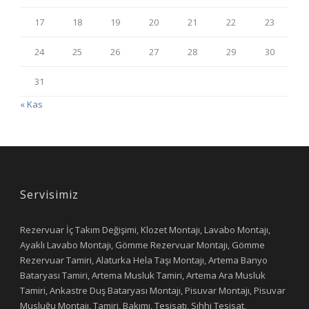
17
18
19
20
21
22
23
24
25
26
27
28
29
30
31
« Kas
Servisimiz
Rezervuar İç Takım Değişimi, Klozet Montajı, Lavabo Montajı,
Ayaklı Lavabo Montajı, Gömme Rezervuar Montajı, Gömme
Rezervuar Tamiri, Alaturka Hela Taşı Montajı, Artema Banyo
Bataryası Tamiri, Artema Musluk Tamiri, Artema Ara Musluk
Tamiri, Ankastre Duş Bataryası Montajı, Pisuvar Montajı, Pisuvar
Musluğu Montajı, Tamiri, Bakımı, Tesisatı, Sıhhi Tesisat,