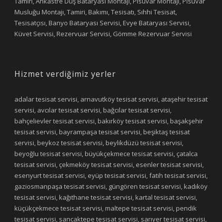
Tamiri, Ankastre Duş Bataryası Montajı, Pisuvar Montajı, Pisuvar
Musluğu Montajı, Tamiri, Bakımı, Tesisatı, Sıhhi Tesisat,
Tesisatçısı, Banyo Bataryası Servisi, Evye Bataryası Servisi,
Küvet Servisi, Rezervuar Servisi, Gömme Rezervuar Servisi
Hizmet verdiğimiz yerler
adalar tesisat servisi, arnavutköy tesisat servisi, ataşehir tesisat
servisi, avcılar tesisat servisi, bağcılar tesisat servisi,
bahçelievler tesisat servisi, bakırköy tesisat servisi, başakşehir
tesisat servisi, bayrampaşa tesisat servisi, beşiktaş tesisat
servisi, beykoz tesisat servisi, beylikdüzü tesisat servisi,
beyoğlu tesisat servisi, büyükçekmece tesisat servisi, çatalca
tesisat servisi, çekmeköy tesisat servisi, esenler tesisat servisi,
esenyurt tesisat servisi, eyüp tesisat servisi, fatih tesisat servisi,
gaziosmanpaşa tesisat servisi, güngören tesisat servisi, kadıköy
tesisat servisi, kağıthane tesisat servisi, kartal tesisat servisi,
küçükçekmece tesisat servisi, maltepe tesisat servisi, pendik
tesisat servisi, sancaktepe tesisat servisi, sarıyer tesisat servisi,