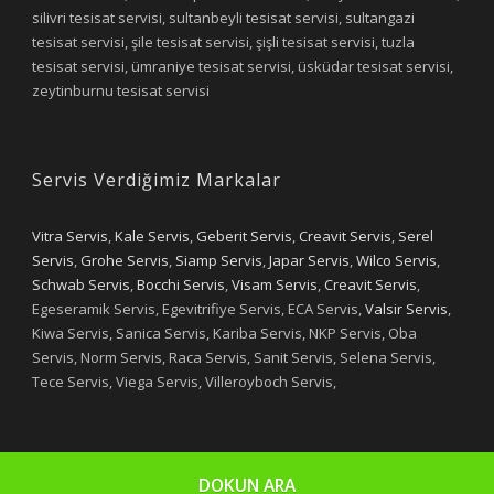
silivri tesisat servisi, sultanbeyli tesisat servisi, sultangazi
tesisat servisi, şile tesisat servisi, şişli tesisat servisi, tuzla
tesisat servisi, ümraniye tesisat servisi, üsküdar tesisat servisi,
zeytinburnu tesisat servisi
Servis Verdiğimiz Markalar
Vitra Servis
,
Kale Servis
,
Geberit Servis
,
Creavit Servis
,
Serel
Servis
,
Grohe Servis
,
Siamp Servis
,
Japar Servis
,
Wilco Servis
,
Schwab Servis
,
Bocchi Servis
,
Visam Servis
,
Creavit Servis
,
Egeseramik Servis, Egevitrifiye Servis, ECA Servis,
Valsir Servis
,
Kiwa Servis, Sanica Servis, Kariba Servis, NKP Servis, Oba
Servis, Norm Servis, Raca Servis, Sanit Servis, Selena Servis,
Tece Servis, Viega Servis, Villeroyboch Servis,
DOKUN ARA
Copyright 2019 - Yıldızlar Tesisat
Designed by Selim OYAN