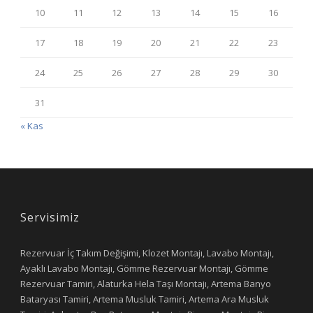
10
11
12
13
14
15
16
17
18
19
20
21
22
23
24
25
26
27
28
29
30
31
« Kas
Servisimiz
Rezervuar İç Takım Değişimi, Klozet Montajı, Lavabo Montajı,
Ayaklı Lavabo Montajı, Gömme Rezervuar Montajı, Gömme
Rezervuar Tamiri, Alaturka Hela Taşı Montajı, Artema Banyo
Bataryası Tamiri, Artema Musluk Tamiri, Artema Ara Musluk