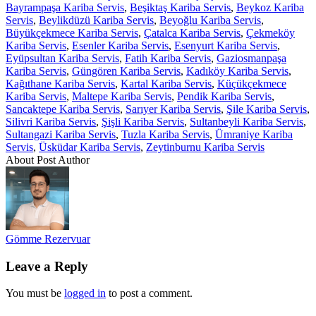
Bayrampaşa Kariba Servis
,
Beşiktaş Kariba Servis
,
Beykoz Kariba
Servis
,
Beylikdüzü Kariba Servis
,
Beyoğlu Kariba Servis
,
Büyükçekmece Kariba Servis
,
Çatalca Kariba Servis
,
Çekmeköy
Kariba Servis
,
Esenler Kariba Servis
,
Esenyurt Kariba Servis
,
Eyüpsultan Kariba Servis
,
Fatih Kariba Servis
,
Gaziosmanpaşa
Kariba Servis
,
Güngören Kariba Servis
,
Kadıköy Kariba Servis
,
Kağıthane Kariba Servis
,
Kartal Kariba Servis
,
Küçükçekmece
Kariba Servis
,
Maltepe Kariba Servis
,
Pendik Kariba Servis
,
Sancaktepe Kariba Servis
,
Sarıyer Kariba Servis
,
Şile Kariba Servis
,
Silivri Kariba Servis
,
Şişli Kariba Servis
,
Sultanbeyli Kariba Servis
,
Sultangazi Kariba Servis
,
Tuzla Kariba Servis
,
Ümraniye Kariba
Servis
,
Üsküdar Kariba Servis
,
Zeytinburnu Kariba Servis
About Post Author
Gömme Rezervuar
Leave a Reply
You must be
logged in
to post a comment.