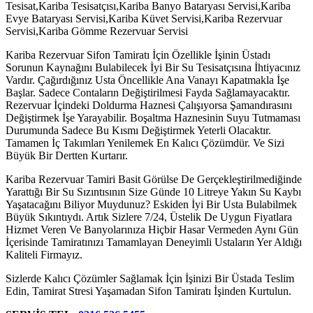
Tesisat,Kariba Tesisatçısı,Kariba Banyo Bataryası Servisi,Kariba
Evye Bataryası Servisi,Kariba Küvet Servisi,Kariba Rezervuar
Servisi,Kariba Gömme Rezervuar Servisi
Kariba Rezervuar Sifon Tamiratı İçin Özellikle İşinin Üstadı
Sorunun Kaynağını Bulabilecek İyi Bir Su Tesisatçısına İhtiyacınız
Vardır. Çağırdığınız Usta Öncellikle Ana Vanayı Kapatmakla İşe
Başlar. Sadece Contaların Değiştirilmesi Fayda Sağlamayacaktır.
Rezervuar İçindeki Doldurma Haznesi Çalışıyorsa Şamandırasını
Değiştirmek İşe Yarayabilir. Boşaltma Haznesinin Suyu Tutmaması
Durumunda Sadece Bu Kısmı Değiştirmek Yeterli Olacaktır.
Tamamen İç Takımları Yenilemek En Kalıcı Çözümdür. Ve Sizi
Büyük Bir Dertten Kurtarır.
Kariba Rezervuar Tamiri Basit Görülse De Gerçekleştirilmediğinde
Yarattığı Bir Su Sızıntısının Size Günde 10 Litreye Yakın Su Kaybı
Yaşatacağını Biliyor Muydunuz? Eskiden İyi Bir Usta Bulabilmek
Büyük Sıkıntıydı. Artık Sizlere 7/24, Üstelik De Uygun Fiyatlara
Hizmet Veren Ve Banyolarınıza Hiçbir Hasar Vermeden Aynı Gün
İçerisinde Tamiratınızı Tamamlayan Deneyimli Ustaların Yer Aldığı
Kaliteli Firmayız.
Sizlerde Kalıcı Çözümler Sağlamak İçin İşinizi Bir Üstada Teslim
Edin, Tamirat Stresi Yaşamadan Sifon Tamiratı İşinden Kurtulun.