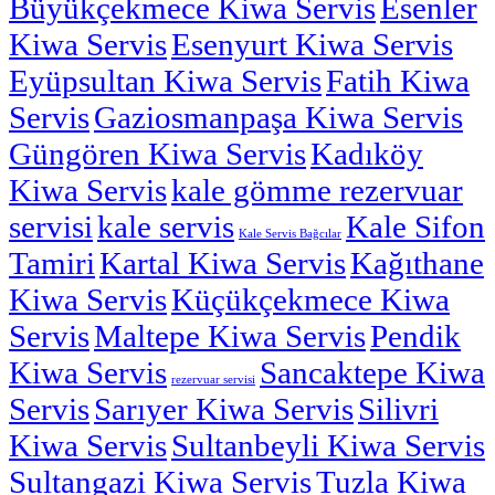
Büyükçekmece Kiwa Servis
Esenler
Kiwa Servis
Esenyurt Kiwa Servis
Eyüpsultan Kiwa Servis
Fatih Kiwa
Servis
Gaziosmanpaşa Kiwa Servis
Güngören Kiwa Servis
Kadıköy
Kiwa Servis
kale gömme rezervuar
servisi
kale servis
Kale Sifon
Kale Servis Bağcılar
Tamiri
Kartal Kiwa Servis
Kağıthane
Kiwa Servis
Küçükçekmece Kiwa
Servis
Maltepe Kiwa Servis
Pendik
Kiwa Servis
Sancaktepe Kiwa
rezervuar servisi
Servis
Sarıyer Kiwa Servis
Silivri
Kiwa Servis
Sultanbeyli Kiwa Servis
Sultangazi Kiwa Servis
Tuzla Kiwa