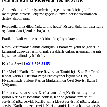
İstanbul Kariba Rezervuar Teknik Servis
Aklınızdaki kurulum işlemlerini gerçekleştirmek için gönül
rahatlığıyla bizlerle iletişime geçerek uzman personellerimizden
destek alabilirsiniz.
Personellerimiz dilediğiniz tarihte hedef gösterdiğiniz konuma gelip
oyalanmadan işlemlere başlasın.
Pratik dikkatli ve titiz olarak itina ile çalışmaktayız.
Resmi kurumlardan almış olduğumuz başarı ve yetki belgeleri ile
kurumsal düzeyde resmi olarak evraklarla çalışıp işlerimizi garanti
kapsaması altında yürütürüz.
Kariba Servisi
0216 526 54 55
Her Model Kariba Gömme Rezervuar Tamiri İçin Size Bir Telefon
Kadar Yakınız. Orijinal Parça Profesyonel İşçilik Ve Uygun
Fiyatlarımızla Sizlere Kariba Markalarında Özel Servis Hizmeti
Veriyoruz.
Kariba rezervuar servisi,Kariba şamandıra,Kariba su boşaltma
grubu,Kariba su boşaltma contası, Kariba gömme rezervuar
servisi,Kariba servisi, Kariba asma klozet servisi, Kariba içtakım
servisi, Kariba klozet servisi, Kariba tamiri, Kariba batarya servisi,