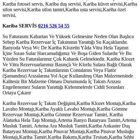
Kariba fotosel servis, Kariba duş servisi, Kariba küvet servisi,Kariba
sifon servisi,Kariba sifon tamiri,Kariba usta servisi,Kariba özel
servisi,
Kariba
SERVİS
0216 526 54 55
Su Faturasını Kabartan Ve Yüksek Gelmesine Neden Olan Başlıca
Sebep Kariba Rezervuar İç Takımının Yarattığı Su Kaçaklarıdır.
Banyoda Veya Wc De Kariba Klozetin Yâda Vitra Hela Taşının
İçine Sızan Sular Harcamadığımız Ve Boşa Giden Sulardır Ve Bu
Yüzden Su Faturalarımız Çok Kabarık Gelmektedir. Kariba Klozet
Ve Vitra Rezervuarlarımız Basınçlı Ve Klorlu Sulara Bağlı Olarak
Kariba Rezervuar İç Takımlarının Contalarını Veya Flatör
(Şamandıra) Arızalarına Yol Açar Kullanılmış Olan Malzemeninde
Kalitesiz Bir Malzeme Olması Durumunda İç Takım Arızası
Engellenemez Suların Yarattığı Kirlenmelerde Ciddi Sorunları
Ortaya Çıkarır
Kariba Rezervuar İç Takım Değişimi,Kariba Klozet Montajı,Kariba
Lavabo Montajı,Kariba Ayaklı Lavabo Montajı,Kariba Gömme
Rezervuar Montajı,Kariba Gömme Rezervuar Tamiri, Kariba
Alaturka Hela Taşı Montajı,Artema Banyo Bataryası Tamiri,Artema
Musluk Tamiri, Artema Ara Musluk Tamiri,Kariba Ankastre Duş
Bataryası Montajı,Kariba Pisuvar Montajı,Kariba Pisuvar Musluğu
Montajı,Kariba Tamiri.Kariba Bakımı,Kariba Tesisatı,Kariba Sıhhi