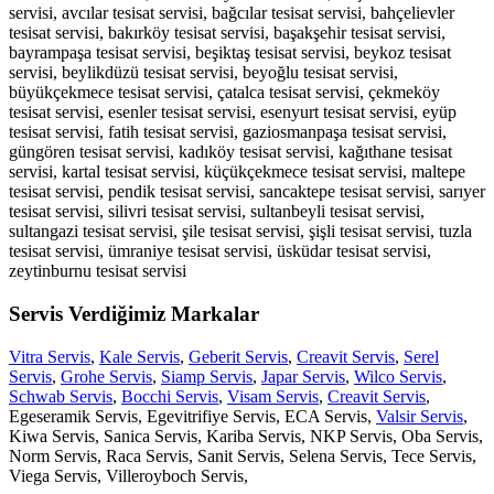
servisi, avcılar tesisat servisi, bağcılar tesisat servisi, bahçelievler
tesisat servisi, bakırköy tesisat servisi, başakşehir tesisat servisi,
bayrampaşa tesisat servisi, beşiktaş tesisat servisi, beykoz tesisat
servisi, beylikdüzü tesisat servisi, beyoğlu tesisat servisi,
büyükçekmece tesisat servisi, çatalca tesisat servisi, çekmeköy
tesisat servisi, esenler tesisat servisi, esenyurt tesisat servisi, eyüp
tesisat servisi, fatih tesisat servisi, gaziosmanpaşa tesisat servisi,
güngören tesisat servisi, kadıköy tesisat servisi, kağıthane tesisat
servisi, kartal tesisat servisi, küçükçekmece tesisat servisi, maltepe
tesisat servisi, pendik tesisat servisi, sancaktepe tesisat servisi, sarıyer
tesisat servisi, silivri tesisat servisi, sultanbeyli tesisat servisi,
sultangazi tesisat servisi, şile tesisat servisi, şişli tesisat servisi, tuzla
tesisat servisi, ümraniye tesisat servisi, üsküdar tesisat servisi,
zeytinburnu tesisat servisi
Servis Verdiğimiz Markalar
Vitra Servis
,
Kale Servis
,
Geberit Servis
,
Creavit Servis
,
Serel
Servis
,
Grohe Servis
,
Siamp Servis
,
Japar Servis
,
Wilco Servis
,
Schwab Servis
,
Bocchi Servis
,
Visam Servis
,
Creavit Servis
,
Egeseramik Servis, Egevitrifiye Servis, ECA Servis,
Valsir Servis
,
Kiwa Servis, Sanica Servis, Kariba Servis, NKP Servis, Oba Servis,
Norm Servis, Raca Servis, Sanit Servis, Selena Servis, Tece Servis,
Viega Servis, Villeroyboch Servis,